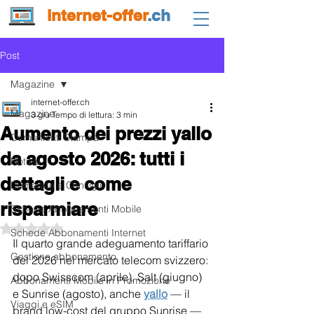
internet-offer
.ch
Post
Magazine
internet-offer.ch
Magazine
3 giu
Tempo di lettura: 3 min
Aumento dei prezzi yallo
Comunicati Stampa
da agosto 2026: tutti i
Notizie
dettagli e come
Domande e Consigli
risparmiare
Schede Abbonamenti Mobile
Valutazione NaN stelle su 5.
Schede Abbonamenti Internet
Il quarto grande adeguamento tariffario 
Gestione abbonamento
del 2026 nel mercato telecom svizzero: 
dopo Swisscom (aprile), Salt (giugno) 
Abbonamenti Mobile in Promozione
e Sunrise (agosto), anche 
yallo
 — il 
Viaggi e eSIM
brand low-cost del gruppo Sunrise — 