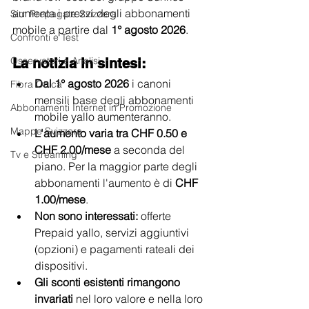
aumenta i prezzi degli abbonamenti 
Sim Prepagate Svizzera
mobile a partire dal 
1° agosto 2026
.
Confronti e Test
Osservatori e Analisi
La notizia in sintesi:
Dal 1° agosto 2026
 i canoni 
Fibra Ottica
mensili base degli abbonamenti 
Abbonamenti Internet in Promozione
mobile yallo aumenteranno.
Mappe Svizzera
L'aumento varia tra CHF 0.50 e 
CHF 2.00/mese
 a seconda del 
Tv e Streaming
piano. Per la maggior parte degli 
abbonamenti l'aumento è di 
CHF 
1.00/mese
.
Non sono interessati:
 offerte 
Prepaid yallo, servizi aggiuntivi 
(opzioni) e pagamenti rateali dei 
dispositivi.
Gli sconti esistenti rimangono 
invariati
 nel loro valore e nella loro 