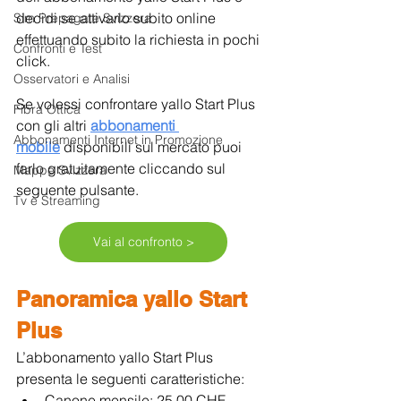
decidi se attivarlo subito online 
Sim Prepagate Svizzera
effettuando subito la richiesta in pochi 
Confronti e Test
click.
Osservatori e Analisi
Se volessi confrontare yallo Start Plus 
Fibra Ottica
con gli altri
abbonamenti 
Abbonamenti Internet in Promozione
mobile
 disponibili sul mercato puoi 
farlo gratuitamente cliccando sul 
Mappe Svizzera
seguente pulsante.
Tv e Streaming
Vai al confronto >
Panoramica yallo Start 
Plus
L’abbonamento yallo Start Plus 
presenta le seguenti caratteristiche:
Canone mensile: 25.00 CHF