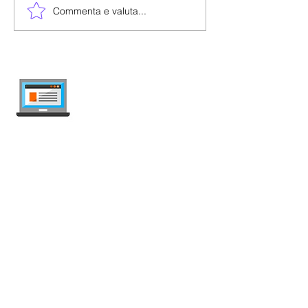
Commenta e valuta...
internet-offer.ch
Confronta abbonamenti mobile e internet
in Svizzera — indipendente, aggiornato
ogni settimana, senza pubblicità.
Mobile
Abbonamenti Mobile
Offerte Illimitate
SIM Prepagata