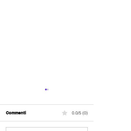
0.0/5 (0)
Commenti
yallo Swiss Ma
yallo Swiss Data