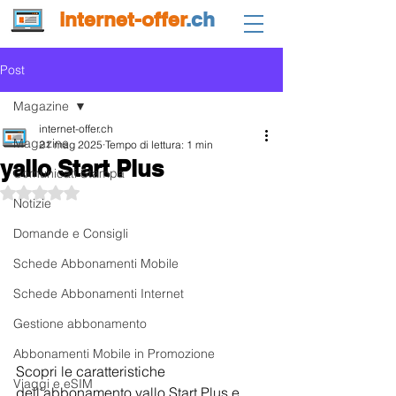
internet-offer
.ch
Post
Magazine
internet-offer.ch
Magazine
21 mag 2025
Tempo di lettura: 1 min
yallo Start Plus
Comunicati Stampa
Valutazione NaN stelle su 5.
Notizie
Domande e Consigli
Schede Abbonamenti Mobile
Schede Abbonamenti Internet
Gestione abbonamento
Abbonamenti Mobile in Promozione
Scopri le caratteristiche 
Viaggi e eSIM
dell’abbonamento yallo Start Plus e 