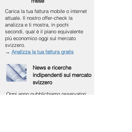
mese
Carica la tua fattura mobile o internet
attuale. Il nostro offer-check la
analizza e ti mostra, in pochi
secondi, qual è il piano equivalente
più economico oggi sul mercato
svizzero.
→
Analizza la tua fattura gratis
News e ricerche
indipendenti sul mercato
svizzero
Ogni anno pubblichiamo osservatori
e analisi indipendenti sui costi, le
promozioni e le tendenze del
mercato telecom svizzero. Inoltre,
pubblichiamo mensilmente nuovi
articoli con le novità dagli operatori.