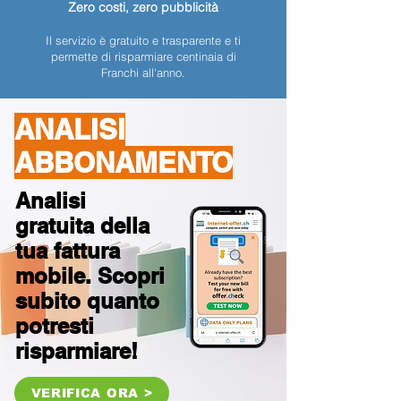
Zero costi, zero pubblicità
Il servizio è gratuito e trasparente e ti
permette di risparmiare centinaia di
Franchi all'anno.
ANALISI
ABBONAMENTO
Analisi
gratuita della
tua fattura
mobile. Scopri
subito quanto
potresti
risparmiare!
VERIFICA ORA >