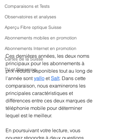
Comparaisons et Tests
Observatoires et analyses
Aperçu Fibre optique Suisse
Abonnements mobiles en promotion
Abonnements Internet en promotion
Ces dernières années, les deux noms 
Cartes de la Suisse
principaux pour les abonnements à 
TV et Streaming
prix réduits disponibles tout au long de 
l'année sont 
yallo
et 
Salt
. Dans cette 
comparaison, nous examinerons les 
principales caractéristiques et 
différences entre ces deux marques de 
téléphonie mobile pour déterminer 
lequel est le meilleur.
En poursuivant votre lecture, vous 
pourrez répondre à deux questions 