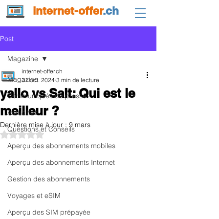
internet-offer
.ch
Post
Magazine
internet-offer.ch
Magazine
31 oct. 2024
3 min de lecture
yallo vs Salt: Qui est le
Communiqués de presse
meilleur ?
Actualités
Dernière mise à jour :
9 mars
Questions et Conseils
Noté NaN étoiles sur 5.
Aperçu des abonnements mobiles
Aperçu des abonnements Internet
Gestion des abonnements
Voyages et eSIM
Aperçu des SIM prépayée