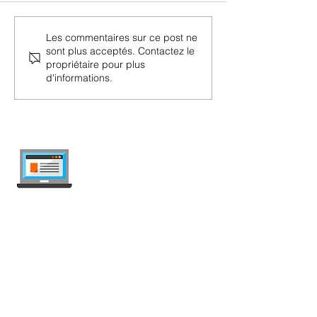
Couverture Wingo :
myWingo : Com
Les commentaires sur ce post ne
sont plus acceptés. Contactez le
Vérifiez la couverture du
connecter à Wi
propriétaire pour plus
réseau Wingo
utiliser l'espace
d'informations.
internet-offer.ch
Comparez les abonnements mobile et
internet en Suisse — indépendant, mis à
jour chaque semaine, sans publicité.
Mobile