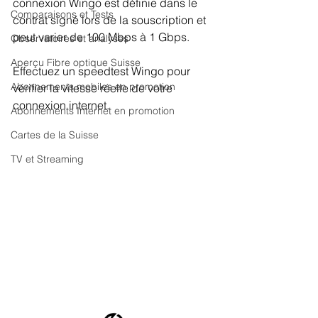
connexion Wingo est définie dans le 
Comparaisons et Tests
contrat signé lors de la souscription et 
peut varier de 100 Mbps à 1 Gbps.
Observatoires et analyses
Aperçu Fibre optique Suisse
Effectuez un speedtest Wingo pour 
Abonnements mobiles en promotion
vérifier la vitesse réelle de votre 
connexion internet.
Abonnements Internet en promotion
Cartes de la Suisse
TV et Streaming