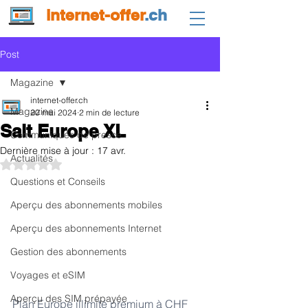
internet-offer
.ch
Post
Magazine
internet-offer.ch
Magazine
20 mai 2024
2 min de lecture
Salt Europe XL
Communiqués de presse
Dernière mise à jour :
17 avr.
Actualités
Noté NaN étoiles sur 5.
Questions et Conseils
Aperçu des abonnements mobiles
Aperçu des abonnements Internet
Gestion des abonnements
Voyages et eSIM
Aperçu des SIM prépayée
Plan Europe illimité premium à CHF 