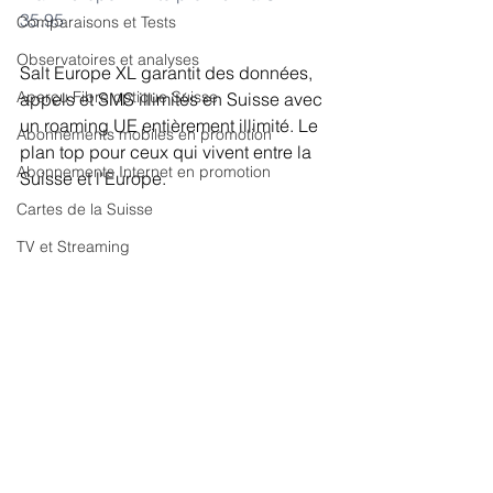
35.95
Comparaisons et Tests
Observatoires et analyses
Salt Europe XL garantit des données, 
Aperçu Fibre optique Suisse
appels et SMS illimités en Suisse avec 
un roaming UE entièrement illimité. Le 
Abonnements mobiles en promotion
plan top pour ceux qui vivent entre la 
Abonnements Internet en promotion
Suisse et l'Europe.
Cartes de la Suisse
TV et Streaming