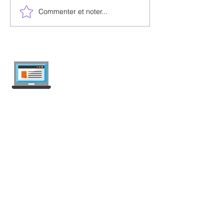
Commenter et noter...
internet-offer.ch
Comparez les abonnements mobile et
internet en Suisse — indépendant, mis à
jour chaque semaine, sans publicité.
Mobile
Abonnement Mobile
Offres illimitées
Carte SIM Prépayée