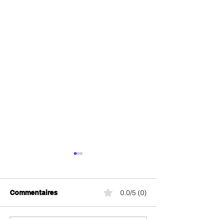
0.0/5 (0)
Commentaires
Salt Swiss 10G
Salt Europe Data