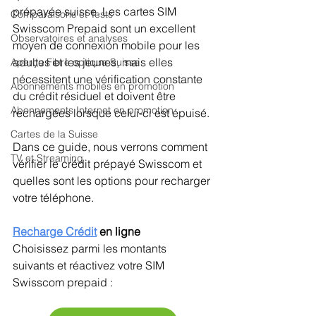
prépayée suisse. Les cartes SIM 
Comparaisons et Tests
Swisscom Prepaid sont un excellent 
Observatoires et analyses
moyen de connexion mobile pour les 
adultes et les jeunes, mais elles 
Aperçu Fibre optique Suisse
nécessitent une vérification constante 
Abonnements mobiles en promotion
du crédit résiduel et doivent être 
Abonnements Internet en promotion
rechargées lorsque celui-ci est épuisé.
Cartes de la Suisse
Dans ce guide, nous verrons comment 
TV et Streaming
vérifier le crédit prépayé Swisscom et 
quelles sont les options pour recharger 
votre téléphone.
Recharge Crédit
en ligne 
Choisissez parmi les montants 
suivants et réactivez votre SIM 
Swisscom prepaid :