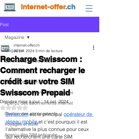
internet-offer
.ch
Post
Magazine
internet-offer.ch
Magazine
26 juil. 2024
3 min de lecture
Recharge Swisscom :
Communiqués de presse
Comment recharger le
Actualités
crédit sur votre SIM
Questions et Conseils
Swisscom Prepaid
Aperçu des abonnements mobiles
Dernière mise à jour :
14 oct. 2024
Aperçu des abonnements Internet
Noté NaN étoiles sur 5.
Gestion des abonnements
Swisscom
 est le principal 
opérateur de 
réseau mobile
et c'est pourquoi il est 
Voyages et eSIM
l'alternative la plus connue pour ceux 
Aperçu des SIM prépayée
qui recherchent une carte SIM 