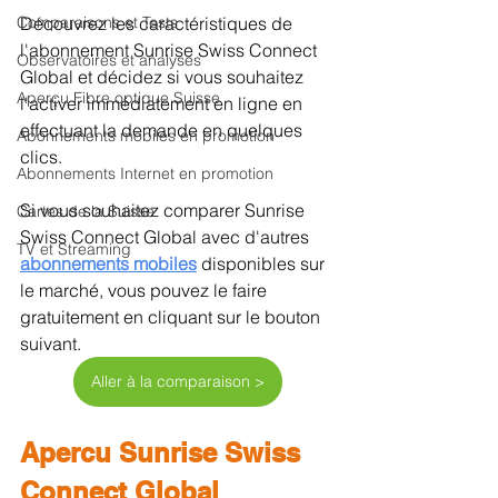
Comparaisons et Tests
Découvrez les caractéristiques de 
l'abonnement Sunrise Swiss Connect 
Observatoires et analyses
Global et décidez si vous souhaitez 
Aperçu Fibre optique Suisse
l'activer immédiatement en ligne en 
effectuant la demande en quelques 
Abonnements mobiles en promotion
clics.
Abonnements Internet en promotion
Si vous souhaitez comparer Sunrise 
Cartes de la Suisse
Swiss Connect Global avec d'autres 
TV et Streaming
abonnements mobiles
disponibles sur 
le marché, vous pouvez le faire 
gratuitement en cliquant sur le bouton 
suivant.
Aller à la comparaison >
Apercu Sunrise Swiss 
Connect Global