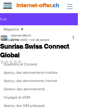
internet-offer
.ch
Post
Magazine
internet-offer.ch
Magazine
26 mai 2025
1 min de lecture
Sunrise Swiss Connect
Communiqués de presse
Global
Actualités
Noté NaN étoiles sur 5.
Questions et Conseils
Aperçu des abonnements mobiles
Aperçu des abonnements Internet
Gestion des abonnements
Voyages et eSIM
Aperçu des SIM prépayée