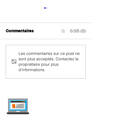
0.0/5 (0)
Commentaires
Sunrise Swiss 
Sunrise Swiss Connect
Les commentaires sur ce post ne
sont plus acceptés. Contactez le
Neighbors
propriétaire pour plus
d'informations.
internet-offer.ch