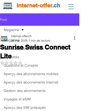
internet-offer
.ch
Post
Magazine
internet-offer.ch
Magazine
26 mai 2025
1 min de lecture
Sunrise Swiss Connect
Communiqués de presse
Lite
Actualités
Noté NaN étoiles sur 5.
Questions et Conseils
Aperçu des abonnements mobiles
Aperçu des abonnements Internet
Gestion des abonnements
Voyages et eSIM
Aperçu des SIM prépayée