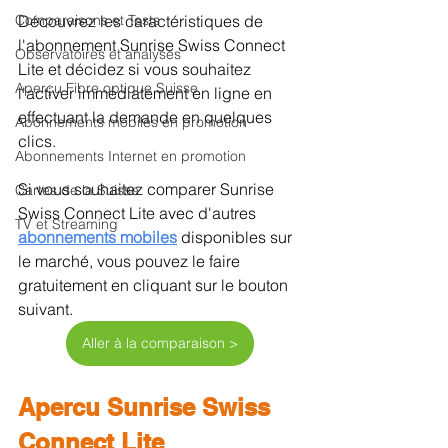
Comparaisons et Tests
Découvrez les caractéristiques de 
l'abonnement Sunrise Swiss Connect 
Observatoires et analyses
Lite et décidez si vous souhaitez 
Aperçu Fibre optique Suisse
l'activer immédiatement en ligne en 
effectuant la demande en quelques 
Abonnements mobiles en promotion
clics.
Abonnements Internet en promotion
Si vous souhaitez comparer Sunrise 
Cartes de la Suisse
Swiss Connect Lite avec d'autres 
TV et Streaming
abonnements mobiles
disponibles sur 
le marché, vous pouvez le faire 
gratuitement en cliquant sur le bouton 
suivant.
Aller à la comparaison >
Apercu Sunrise Swiss 
Connect Lite