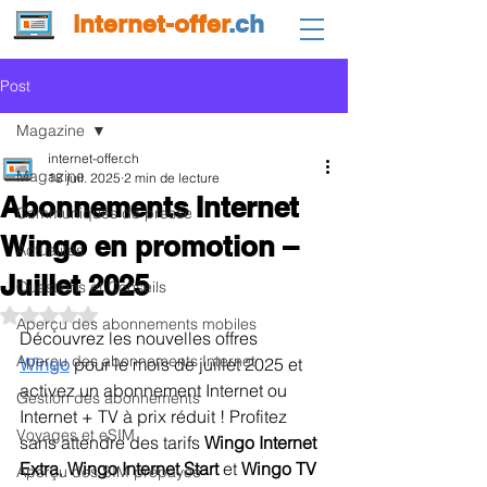
internet-offer
.ch
Post
Magazine
internet-offer.ch
Magazine
18 juil. 2025
2 min de lecture
Abonnements Internet
Communiqués de presse
Wingo en promotion –
Actualités
Juillet 2025
Questions et Conseils
Noté NaN étoiles sur 5.
Aperçu des abonnements mobiles
Découvrez les nouvelles offres 
Aperçu des abonnements Internet
Wingo
 pour le mois de juillet 2025 et 
activez un abonnement Internet ou 
Gestion des abonnements
Internet + TV à prix réduit ! Profitez 
Voyages et eSIM
sans attendre des tarifs 
Wingo Internet 
Extra
, 
Wingo Internet Start
 et 
Wingo TV 
Aperçu des SIM prépayée