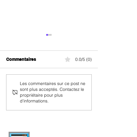
0.0/5 (0)
Commentaires
Sunrise lance Internet
Tous les abon
Les commentaires sur ce post ne
sont plus acceptés. Contactez le
Unlimited 5G : la
Internet en pro
propriétaire pour plus
nouvelle offre sans ligne
pour le Black F
d'informations.
fixe
2025