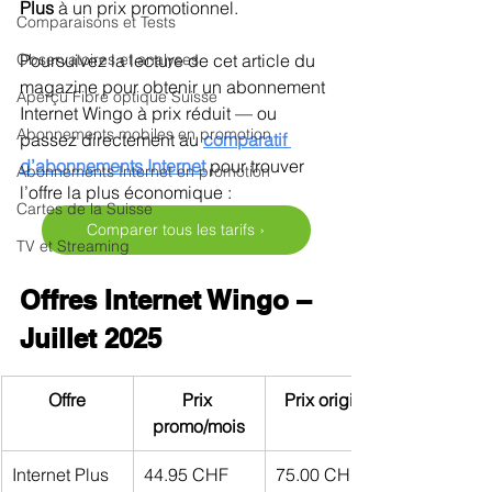
Plus
 à un prix promotionnel.
Comparaisons et Tests
Observatoires et analyses
Poursuivez la lecture de cet article du 
magazine pour obtenir un abonnement 
Aperçu Fibre optique Suisse
Internet Wingo à prix réduit — ou 
Abonnements mobiles en promotion
passez directement au 
comparatif 
d’abonnements Internet
 pour trouver 
Abonnements Internet en promotion
l’offre la plus économique :
Cartes de la Suisse
Comparer tous les tarifs ›
TV et Streaming
Offres Internet Wingo – 
Juillet 2025
Offre
Prix 
Prix original
promo/mois
Internet Plus
44.95 CHF
75.00 CHF