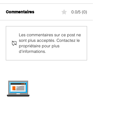
0.0/5 (0)
Commentaires
Wingo Swiss 5G
Wingo Swiss P
Les commentaires sur ce post ne
sont plus acceptés. Contactez le
propriétaire pour plus
d'informations.
internet-offer.ch
Comparez les abonnements mobile et
internet en Suisse — indépendant, mis à
jour chaque semaine, sans publicité.