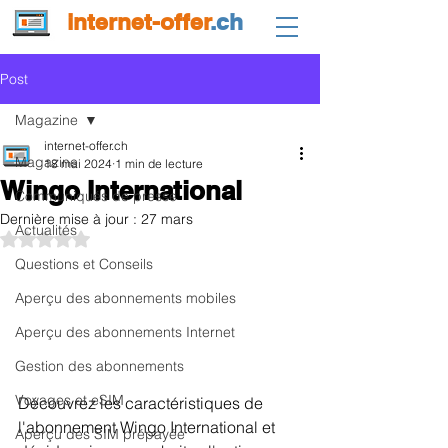
internet-offer
.ch
Post
Magazine
internet-offer.ch
Magazine
18 mai 2024
1 min de lecture
Wingo International
Communiqués de presse
Dernière mise à jour :
27 mars
Actualités
Noté NaN étoiles sur 5.
Questions et Conseils
Aperçu des abonnements mobiles
Aperçu des abonnements Internet
Gestion des abonnements
Voyages et eSIM
Découvrez les caractéristiques de 
l'abonnement Wingo International et 
Aperçu des SIM prépayée