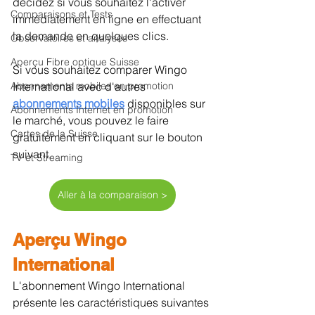
décidez si vous souhaitez l'activer 
Comparaisons et Tests
immédiatement en ligne en effectuant 
la demande en quelques clics.
Observatoires et analyses
Aperçu Fibre optique Suisse
Si vous souhaitez comparer Wingo 
Abonnements mobiles en promotion
International avec d'autres 
abonnements mobiles
disponibles sur 
Abonnements Internet en promotion
le marché, vous pouvez le faire 
Cartes de la Suisse
gratuitement en cliquant sur le bouton 
suivant.
TV et Streaming
Aller à la comparaison >
Aperçu Wingo 
International
L'abonnement Wingo International 
présente les caractéristiques suivantes 