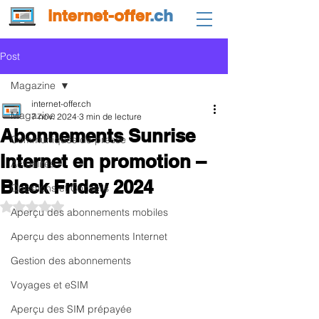
internet-offer
.ch
Post
Magazine
internet-offer.ch
Magazine
7 nov. 2024
3 min de lecture
Abonnements Sunrise
Communiqués de presse
Internet en promotion –
Actualités
Black Friday 2024
Questions et Conseils
Noté NaN étoiles sur 5.
Aperçu des abonnements mobiles
Aperçu des abonnements Internet
Gestion des abonnements
Voyages et eSIM
Aperçu des SIM prépayée