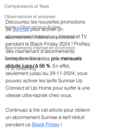
Comparaisons et Tests
Observatoires et analyses
Découvrez les nouvelles promotions 
Aperçu Fibre optique Suisse
de 
Sunrise
pour activer un 
abonnement Internet ou Internet et TV 
Abonnements mobiles en promotion
pendant le Black Friday 2024 ! Profitez 
Abonnements Internet en promotion
dès maintenant d’abonnements 
exceptionnels à des 
prix mensuels 
Cartes de la Suisse
réduits jusqu'à 56 %
. En effet, 
TV et Streaming
seulement jusqu'au 29-11-2024, vous 
pouvez activer les tarifs Sunrise Up 
Connect et Up Home pour surfer à une 
vitesse ultra-rapide chez vous.
Continuez à lire cet article pour obtenir 
un abonnement Sunrise à tarif réduit 
pendant ce 
Black Friday
!