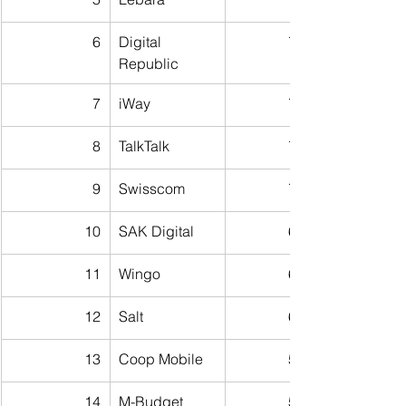
6
Digital 
77,40
Republic
7
iWay
72,12
8
TalkTalk
70,61
9
Swisscom
70,41
10
SAK Digital
67,44
11
Wingo
67,40
12
Salt
67,29
13
Coop Mobile
58,25
14
M-Budget
53,52