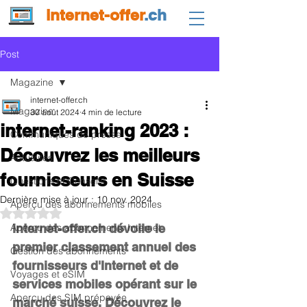
internet-offer
.ch
Post
Magazine
internet-offer.ch
Magazine
30 août 2024
4 min de lecture
internet-ranking 2023 :
Communiqués de presse
Découvrez les meilleurs
Actualités
fournisseurs en Suisse
Questions et Conseils
Dernière mise à jour :
10 nov. 2024
Aperçu des abonnements mobiles
Noté NaN étoiles sur 5.
Aperçu des abonnements Internet
internet-offer.ch dévoile le 
premier classement annuel des 
Gestion des abonnements
fournisseurs d'Internet et de 
Voyages et eSIM
services mobiles opérant sur le 
Aperçu des SIM prépayée
marché suisse. Découvrez le 