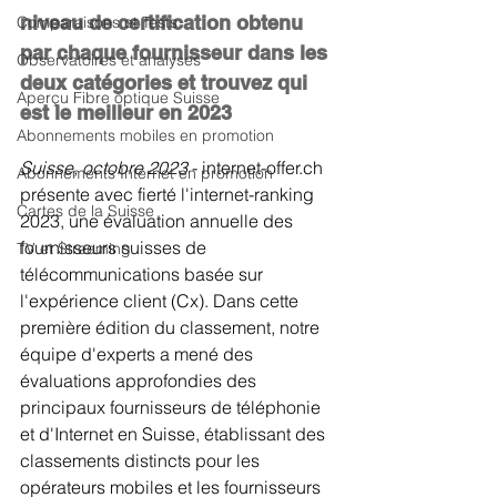
niveau de certification obtenu 
Comparaisons et Tests
par chaque fournisseur dans les 
Observatoires et analyses
deux catégories et trouvez qui 
Aperçu Fibre optique Suisse
est le meilleur en 2023
Abonnements mobiles en promotion
Suisse, octobre 2023 
- internet-offer.ch 
Abonnements Internet en promotion
présente avec fierté l'internet-ranking 
Cartes de la Suisse
2023, une évaluation annuelle des 
fournisseurs suisses de 
TV et Streaming
télécommunications basée sur 
l'expérience client (Cx). Dans cette 
première édition du classement, notre 
équipe d'experts a mené des 
évaluations approfondies des 
principaux fournisseurs de téléphonie 
et d'Internet en Suisse, établissant des 
classements distincts pour les 
opérateurs mobiles et les fournisseurs 