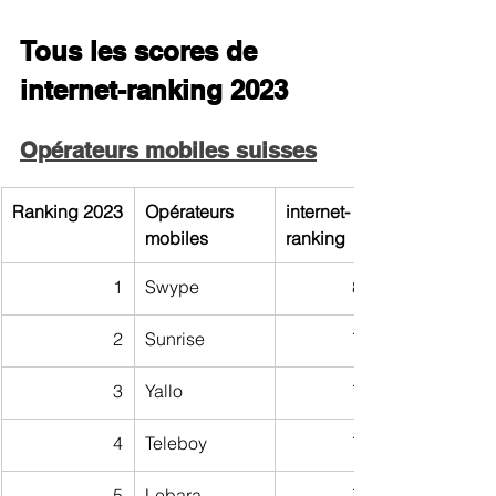
Tous les scores de 
internet-ranking 2023
Opérateurs mobiles suisses
Ranking 2023
Opérateurs 
internet-
mobiles 
ranking
1
Swype
80,41
2
Sunrise
78,89
3
Yallo
78,16
4
Teleboy
77,64
5
Lebara
77,40