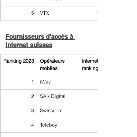
15
VTX
51,85
Fournisseurs d'accès à 
Internet suisses
Ranking 2023
Opérateurs 
internet-
mobiles 
ranking
1
iWay
2
SAK Digital
3
Swisscom
4
Teleboy