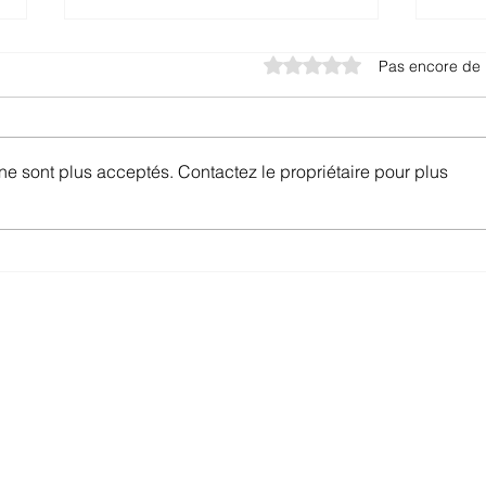
Noté 0 étoile sur 5.
Pas encore de 
e sont plus acceptés. Contactez le propriétaire pour plus
Promotions Salt Mobile
Prom
Avril 2025
Mobi
offer.ch
 abonnements mobile et internet en Suisse —
mis à jour chaque semaine, sans publicité.