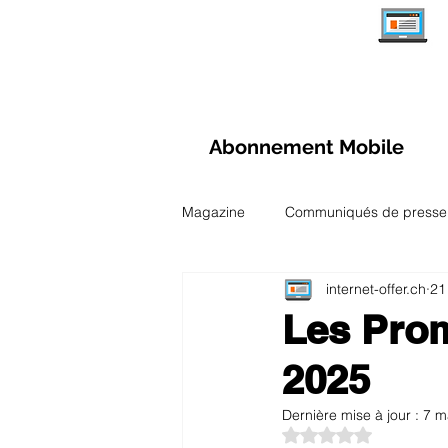
Abonnement Mobile
Magazine
Communiqués de presse
internet-offer.ch
21
Aperçu des abonnements Internet
Les Prom
2025
Comparaisons et Tests
Observ
Dernière mise à jour :
7 m
Noté NaN étoiles su