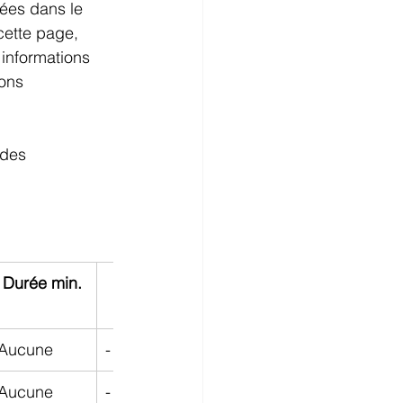
ées dans le 
cette page, 
 informations 
ions 
 des 
Durée min.
Vitesse
Activation
Lien
Aucune
-
CHF 59.–
Activer
Aucune
-
CHF 59.–
Activer