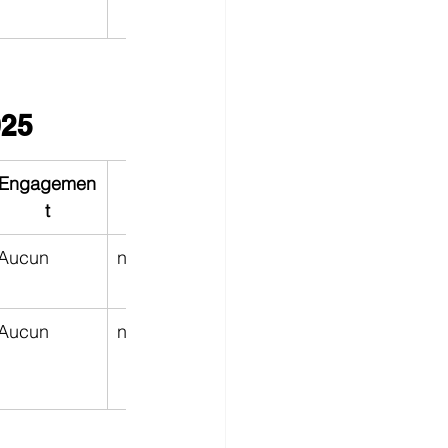
025
Engagemen
Vitesse
Activation
Lien
t
Aucun
n.d.
CHF 59.–
Activer 
maintenant
Aucun
n.d.
CHF 59.–
Activer 
maintenant