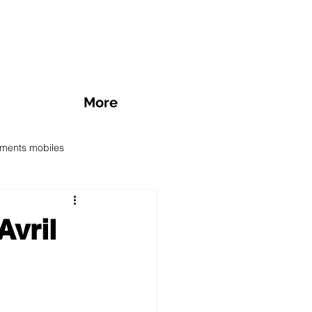
More
ments mobiles
des SIM prépayée
Avril
nts mobiles en promotion