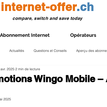
internet-offer
.ch
compare, switch and save today
Abonnement Internet
Opérateurs
Actualités
Questions et Conseils
Aperçu des abonne
 avr. 2025
2 min de lecture
Gestion des abonnements
Voyages et eSIM
Aperçu 
otions Wingo Mobile – 
atoires et analyses
Aperçu Fibre optique Suisse
Abonneme
ai 2025
r 5.