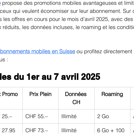
n
Cartes de la Suisse
TV et Streaming
o
propose des promotions mobiles avantageuses et limit
 ceux qui veulent économiser sur leur abonnement. Sur 
 les offres en cours pour le mois d’avril 2025, avec des
ix réduits, les données incluses, le roaming et les condit
bonnements mobiles en Suisse
 ou profitez directement
us :
les du 1er au 7 avril 2025
x Promo
Prix Plein
Données 
Roaming
CH
 25.–
CHF 55.–
Illimité
2 Go
 27.95
CHF 73.–
Illimité
6 Go + 100 