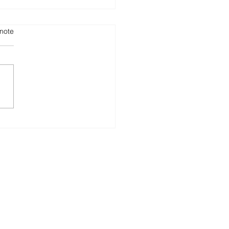
note
otions M-Budget
le Avril 2025