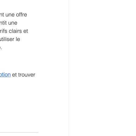
t une offre 
tit une 
fs clairs et 
iliser le 
.
tion
 et trouver 