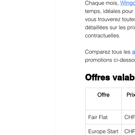
Abonnements Internet en promotio
Chaque mois, 
Wing
temps, idéales pour
vous trouverez toutes
détaillées sur les pr
contractuelles.
Comparez tous les 
a
promotions ci-desso
Offres valab
Offre
Pri
Fair Flat
CHF
Europe Start
CHF