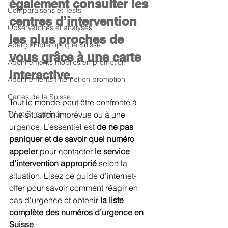
également consulter 
les 
Comparaisons et Tests
centres d’intervention 
Observatoires et analyses
les plus proches de 
Aperçu Fibre optique Suisse
vous grâce à une carte 
Abonnements mobiles en promotion
interactive
.
Abonnements Internet en promotion
Cartes de la Suisse
Tout le monde peut être confronté à 
TV et Streaming
une situation imprévue ou à une 
urgence. L’essentiel est 
de ne pas 
paniquer et de savoir quel numéro 
appeler
 pour contacter 
le service 
d’intervention approprié
 selon la 
situation. Lisez ce guide d’internet-
offer pour savoir comment réagir en 
cas d’urgence et obtenir 
la liste 
complète des numéros d’urgence en 
Suisse
.