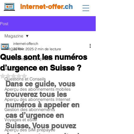
internet-offer
.ch
Post
Magazine
internet-offer.ch
Magazine
20 févr. 2025
2 min de lecture
Quels sont les numéros
Communiqués de presse
d’urgence en Suisse ?
Actualités
Noté NaN étoiles sur 5.
Questions et Conseils
Dans ce guide, vous 
Aperçu des abonnements mobiles
trouverez 
tous les 
Aperçu des abonnements Internet
numéros à appeler en 
Gestion des abonnements
cas d’urgence en 
Voyages et eSIM
Suisse
. Vous pouvez 
Aperçu des SIM prépayée