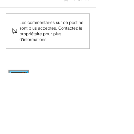
Préfixes et numéros de
Contrat de télé
Les commentaires sur ce post ne
sont plus acceptés. Contactez le
téléphonie mobile en
mobile pour étr
propriétaire pour plus
Suisse
frontaliers en 
d'informations.
internet-offer.ch
Comparez les abonnements mobile et
internet en Suisse — indépendant, mis à
jour chaque semaine, sans publicité.
Mobile