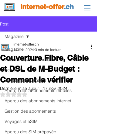
internet-offer
.ch
Post
Magazine
internet-offer.ch
Magazine
11 oct. 2024
3 min de lecture
Couverture Fibre, Câble
Communiqués de presse
et DSL de M-Budget :
Actualités
Comment la vérifier
Questions et Conseils
Dernière mise à jour :
17 nov. 2024
Aperçu des abonnements mobiles
Noté NaN étoiles sur 5.
Aperçu des abonnements Internet
Gestion des abonnements
Voyages et eSIM
Aperçu des SIM prépayée