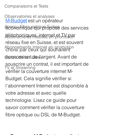
Comparaisons et Tests
Observatoires et analyses
M-Budget
 est un opérateur 
Aperçu Fibre optique Suisse
économique qui propose des services 
téléphoniques, internet et TV par 
Abonnements mobiles en promotion
réseau fixe en Suisse, et est souvent 
Abonnements Internet en promotion
choisi par ceux qui souhaitent 
économiser de l'argent. Avant de 
Cartes de la Suisse
souscrire un contrat, il est important de 
TV et Streaming
vérifier la couverture internet M-
Budget. Cela signifie vérifier si 
l'abonnement Internet est disponible à 
votre adresse et avec quelle 
technologie. Lisez ce guide pour 
savoir comment vérifier la couverture 
fibre optique ou DSL de M-Budget.