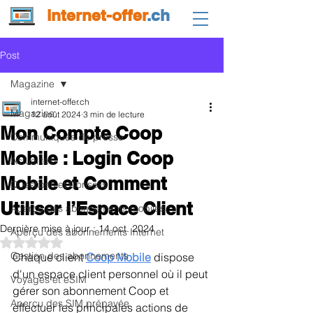
internet-offer
.ch
Post
Magazine
internet-offer.ch
Magazine
12 août 2024
3 min de lecture
Mon Compte Coop
Communiqués de presse
Mobile : Login Coop
Actualités
Mobile et Comment
Questions et Conseils
Utiliser l’Espace Client
Aperçu des abonnements mobiles
Dernière mise à jour :
14 oct. 2024
Aperçu des abonnements Internet
Noté NaN étoiles sur 5.
Gestion des abonnements
Chaque client 
Coop Mobile
 dispose 
d'un espace client personnel où il peut 
Voyages et eSIM
gérer son abonnement Coop et 
Aperçu des SIM prépayée
effectuer les principales actions de 