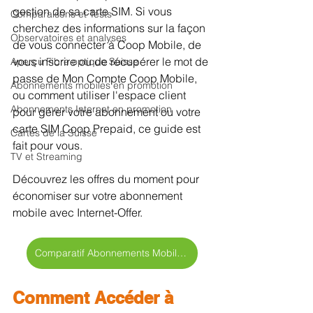
gestion de sa carte SIM. Si vous 
Comparaisons et Tests
cherchez des informations sur la façon 
Observatoires et analyses
de vous connecter à Coop Mobile, de 
vous inscrire ou de récupérer le mot de 
Aperçu Fibre optique Suisse
passe de Mon Compte Coop Mobile, 
Abonnements mobiles en promotion
ou comment utiliser l'espace client 
Abonnements Internet en promotion
pour gérer votre abonnement ou votre 
carte SIM Coop Prepaid, ce guide est 
Cartes de la Suisse
fait pour vous.
TV et Streaming
Découvrez les offres du moment pour 
économiser sur votre abonnement 
mobile avec Internet-Offer.
Comparatif Abonnements Mobile >
Comment Accéder à 