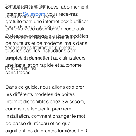
Comparaisons et Tests
En souscrivant un nouvel abonnement 
internet 
Swisscom
, vous recevrez 
Observatoires et analyses
gratuitement une internet box à utiliser 
Aperçu Fibre optique Suisse
tant que votre abonnement reste actif. 
Swisscom propose plusieurs modèles 
Abonnements mobiles en promotion
de routeurs et de modems, mais dans 
Abonnements Internet en promotion
tous les cas, les instructions sont 
simples et permettent aux utilisateurs 
Cartes de la Suisse
une installation rapide et autonome 
TV et Streaming
sans tracas.
Dans ce guide, nous allons explorer 
les différents modèles de boîtes 
internet disponibles chez Swisscom, 
comment effectuer la première 
installation, comment changer le mot 
de passe du réseau et ce que 
signifient les différentes lumières LED.