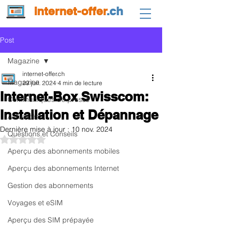
internet-offer
.ch
Post
Magazine
internet-offer.ch
Magazine
29 juil. 2024
4 min de lecture
Internet-Box Swisscom:
Communiqués de presse
Installation et Dépannage
Actualités
Dernière mise à jour :
10 nov. 2024
Questions et Conseils
Noté NaN étoiles sur 5.
Aperçu des abonnements mobiles
Aperçu des abonnements Internet
Gestion des abonnements
Voyages et eSIM
Aperçu des SIM prépayée