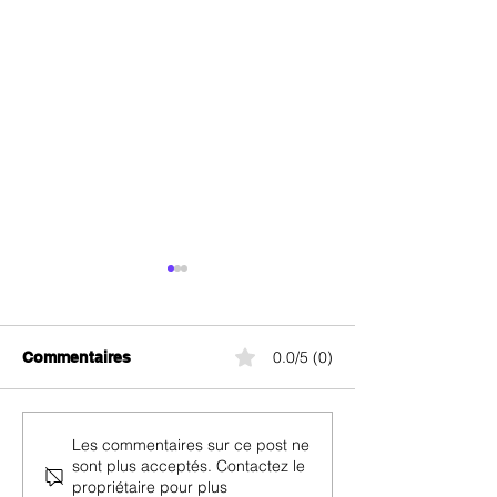
0.0/5 (0)
Commentaires
Recharger le crédit yallo
yallo Cockpit 
Les commentaires sur ce post ne
sont plus acceptés. Contactez le
et Vérifier le crédit
y accéder et q
propriétaire pour plus
l’utiliser