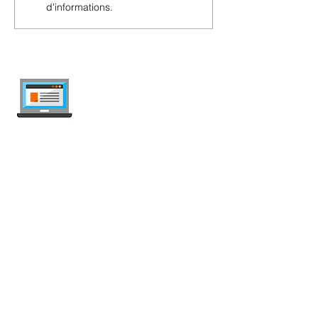
d'informations.
internet-offer.ch
Comparez les abonnements mobile et
internet en Suisse — indépendant, mis à
jour chaque semaine, sans publicité.
Mobile
Abonnement Mobile
Offres illimitées
Carte SIM Prépayée