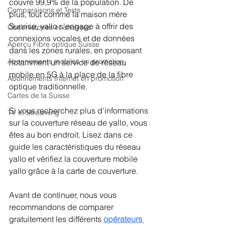
couvre 99,9% de la population. De 
Comparaisons et Tests
plus, tout comme la maison mère 
Sunrise, yallo s'engage à offrir des 
Observatoires et analyses
connexions vocales et de données 
Aperçu Fibre optique Suisse
dans les zones rurales, en proposant 
Abonnements mobiles en promotion
notamment un service de réseau 
mobile en 5G à la place de la fibre 
Abonnements Internet en promotion
optique traditionnelle.
Cartes de la Suisse
Si vous recherchez plus d'informations 
TV et Streaming
sur la couverture réseau de yallo, vous 
êtes au bon endroit. Lisez dans ce 
guide les caractéristiques du réseau 
yallo et vérifiez la couverture mobile 
yallo grâce à la carte de couverture.
Avant de continuer, nous vous 
recommandons de comparer 
gratuitement les différents 
opérateurs 