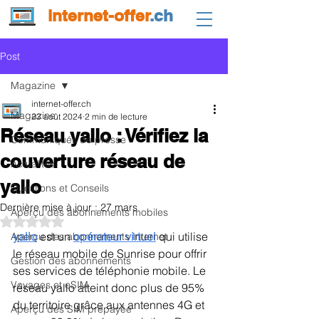
internet-offer
.ch
Post
Magazine
internet-offer.ch
Magazine
23 août 2024
2 min de lecture
Réseau yallo : Vérifiez la
Communiqués de presse
couverture réseau de
Actualités
yallo
Questions et Conseils
Dernière mise à jour :
27 mars
Aperçu des abonnements mobiles
Noté NaN étoiles sur 5.
yallo
 est un 
opérateur virtuel
qui utilise 
Aperçu des abonnements Internet
le réseau mobile de Sunrise pour offrir 
Gestion des abonnements
ses services de téléphonie mobile. Le 
Voyages et eSIM
réseau yallo atteint donc plus de 95% 
du territoire grâce aux antennes 4G et 
Aperçu des SIM prépayée