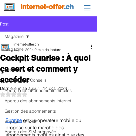
internet-offer
.ch
Post
Magazine
internet-offer.ch
Magazine
14 juil. 2024
2 min de lecture
Cockpit Sunrise : À quoi
Communiqués de presse
ça sert et comment y
Actualités
accéder
Questions et Conseils
Dernière mise à jour :
14 oct. 2024
Aperçu des abonnements mobiles
Noté NaN étoiles sur 5.
Aperçu des abonnements Internet
Gestion des abonnements
Sunrise
 est un opérateur mobile qui 
Voyages et eSIM
propose sur le marché des 
Aperçu des SIM prépayée
abonnements mobiles ainsi que des 