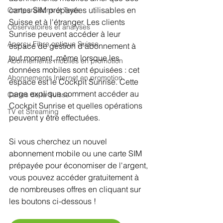
cartes SIM prépayées utilisables en 
Comparaisons et Tests
Suisse et à l'étranger. Les clients 
Observatoires et analyses
Sunrise peuvent accéder à leur 
Aperçu Fibre optique Suisse
espace de gestion d'abonnement à 
tout moment, même lorsque les 
Abonnements mobiles en promotion
données mobiles sont épuisées : cet 
Abonnements Internet en promotion
espace est le Cockpit Sunrise. Cette 
page explique comment accéder au 
Cartes de la Suisse
Cockpit Sunrise et quelles opérations 
TV et Streaming
peuvent y être effectuées.
Si vous cherchez un nouvel 
abonnement mobile ou une carte SIM 
prépayée pour économiser de l'argent, 
vous pouvez accéder gratuitement à 
de nombreuses offres en cliquant sur 
les boutons ci-dessous !