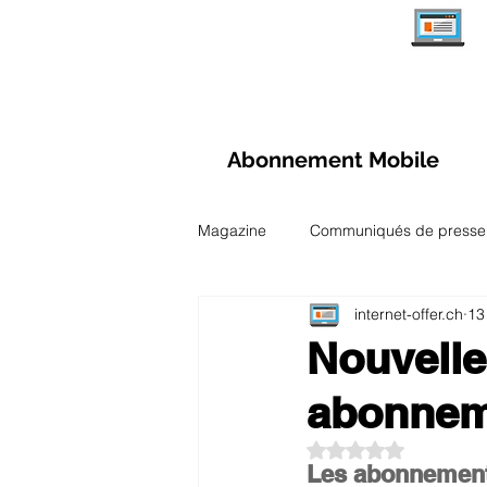
Abonnement Mobile
Magazine
Communiqués de presse
internet-offer.ch
13
Aperçu des abonnements Internet
Nouvelle
abonnem
Comparaisons et Tests
Observ
Noté NaN étoiles su
Les abonnements