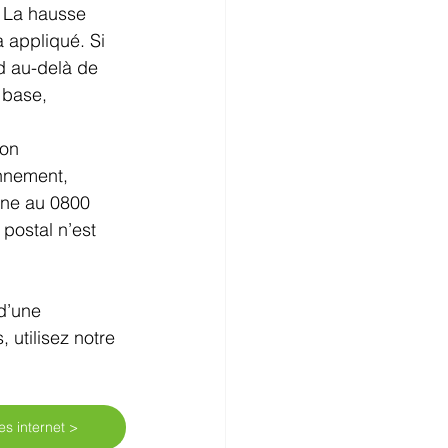
 La hausse 
 appliqué. Si 
d au-delà de 
 base, 
ion 
onnement, 
one au 0800 
 postal n’est 
d’une 
 utilisez notre 
res internet >