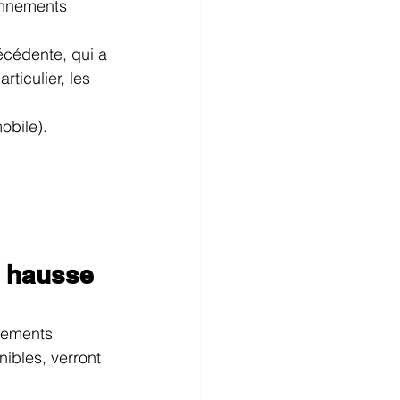
onnements 
écédente, qui a 
ticulier, les 
obile).
 hausse 
nements 
ibles, verront 