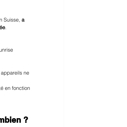
n Suisse, 
a 
née
.
unrise 
 appareils ne 
té en fonction 
mbien ?