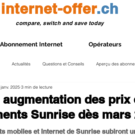
internet-offer
.ch
compare, switch and save today
Abonnement Internet
Opérateurs
Actualités
Questions et Conseils
Aperçu des abonne
 janv. 2025
3 min de lecture
Gestion des abonnements
Voyages et eSIM
Aperçu 
 augmentation des prix
ents Sunrise dès mars
atoires et analyses
Aperçu Fibre optique Suisse
Abonneme
r 5.
 mobiles et Internet de Sunrise subiront u