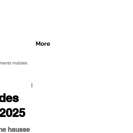
More
ments mobiles
des SIM prépayée
 des
 2025
nts mobiles en promotion
ne hausse 