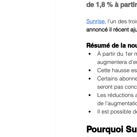
Abonnements Internet en promotio
de 1,8 % à parti
Sunrise
, l’un des tr
annoncé il récent aj
Résumé de la nou
À partir du 1er
augmentera d’en
Cette hausse est
Certains abonne
seront pas conc
Les réductions a
de l’augmentatio
Il est possible d
Pourquoi Su