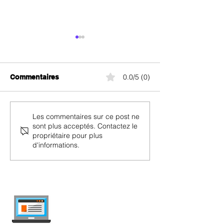
0.0/5 (0)
Commentaires
Les meilleurs
Abonnements S
Les commentaires sur ce post ne
sont plus acceptés. Contactez le
abonnements mobiles
Mobile Black Fr
propriétaire pour plus
pour le Black Friday
2025 : Jusqu'à
d'informations.
2025 en Suisse
Réduction et Ac
Gratuite