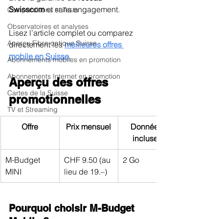
Swisscom
 et sans engagement.
Comparaisons et Tests
Observatoires et analyses
Lisez l’article complet ou comparez 
Aperçu Fibre optique Suisse
directement les 
meilleures offres 
mobile en Suisse
.
Abonnements mobiles en promotion
Abonnements Internet en promotion
Aperçu des offres 
Cartes de la Suisse
promotionnelles
TV et Streaming
Offre
Prix mensuel
Données 
incluses
M-Budget 
CHF 9.50 (au 
2 Go
MINI
lieu de 19.–)
Pourquoi choisir M-Budget 