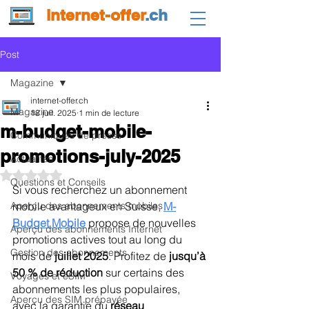
internet-offer
.ch
Post
Magazine
internet-offer.ch
Magazine
18 juil. 2025
1 min de lecture
m-budget-mobile-
Communiqués de presse
promotions-july-2025
Actualités
Noté NaN étoiles sur 5.
Questions et Conseils
Si vous recherchez un abonnement 
Aperçu des abonnements mobiles
mobile avantageux en Suisse, 
M-
Budget Mobile
 propose de nouvelles 
Aperçu des abonnements Internet
promotions actives tout au long du 
Gestion des abonnements
mois de 
juillet 2025
. Profitez de 
jusqu’à 
50 % de réduction
 sur certains des 
Voyages et eSIM
abonnements les plus populaires, 
Aperçu des SIM prépayée
avec la garantie du 
réseau 