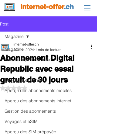
internet-offer
.ch
Post
Magazine
internet-offer.ch
Magazine
20 oct. 2024
1 min de lecture
Abonnement Digital
Communiqués de presse
Republic avec essai
Actualités
gratuit de 30 jours
Questions et Conseils
Noté NaN étoiles sur 5.
Aperçu des abonnements mobiles
Aperçu des abonnements Internet
Gestion des abonnements
Voyages et eSIM
Aperçu des SIM prépayée