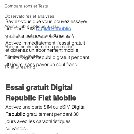
Comparaisons et Tests
Observatoires et analyses
Saviez-vous que vous pouvez essayer 
Aperçu Fibre optique Suisse
une carte SIM 
Digital Republic
gratuitement pendant 30 jours ? 
Abonnements mobiles en promotion
Activez immédiatement l'essai gratuit 
Abonnements Internet en promotion
et obtenez un abonnement mobile 
illimité Digital Republic gratuit pendant 
Cartes de la Suisse
30 jours, sans payer un seul franc.
TV et Streaming
Essai gratuit Digital 
Republic Flat Mobile
Activez une carte SIM ou eSIM 
Digital 
Republic 
gratuitement pendant 30 
jours avec les caractéristiques 
suivantes :