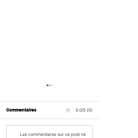
0.0/5 (0)
Commentaires
Abonnements Quickline
Digital Republi
Les commentaires sur ce post ne