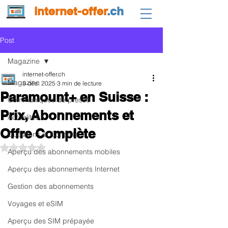
internet-offer
.ch
Post
Magazine
internet-offer.ch
Magazine
5 déc. 2025
3 min de lecture
Paramount+ en Suisse :
Communiqués de presse
Prix, Abonnements et
Actualités
Offre Complète
Questions et Conseils
Noté NaN étoiles sur 5.
Aperçu des abonnements mobiles
Aperçu des abonnements Internet
Gestion des abonnements
Voyages et eSIM
Aperçu des SIM prépayée