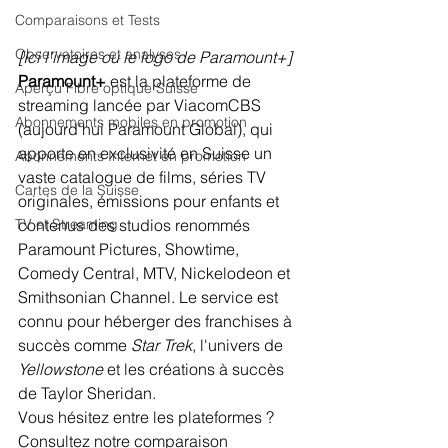
Comparaisons et Tests
Observatoires et analyses
[Ici l'image ou le logo de Paramount+]
Paramount+
 est la plateforme de 
Aperçu Fibre optique Suisse
streaming lancée par ViacomCBS 
Abonnements mobiles en promotion
(aujourd'hui Paramount Global), qui 
apporte en exclusivité en Suisse un 
Abonnements Internet en promotion
vaste catalogue de films, séries TV 
Cartes de la Suisse
originales, émissions pour enfants et 
TV et Streaming
contenus des studios renommés 
Paramount Pictures, Showtime, 
Comedy Central, MTV, Nickelodeon et 
Smithsonian Channel. Le service est 
connu pour héberger des franchises à 
succès comme 
Star Trek
, l'univers de 
Yellowstone
 et les créations à succès 
de Taylor Sheridan.
Vous hésitez entre les plateformes ? 
Consultez notre comparaison 