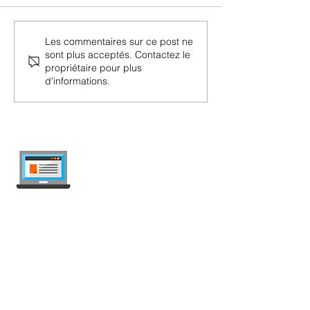
M-Budget Mobi
M-Budget Mobile GIGA
Les commentaires sur ce post ne
sont plus acceptés. Contactez le
propriétaire pour plus
d'informations.
internet-offer.ch
Comparez les abonnements mobile et
internet en Suisse — indépendant, mis à
jour chaque semaine, sans publicité.
Mobile