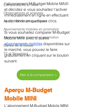
l'abonnement M-Budget Mobile MAXI 
Comparaisons et Tests
et décidez si vous souhaitez l'activer 
Observatoires et analyses
immédiatement en ligne en effectuant 
la demande en quelques clics.
Aperçu Fibre optique Suisse
Abonnements mobiles en promotion
Si vous souhaitez comparer M-Budget 
Abonnements Internet en promotion
Mobile MINI avec d'autres 
abonnements mobiles
disponibles sur 
Cartes de la Suisse
le marché, vous pouvez le faire 
TV et Streaming
gratuitement en cliquant sur le bouton 
suivant.
Aller à la comparaison >
Aperçu M-Budget 
Mobile MINI
L'abonnement M-Budget Mobile MINI 