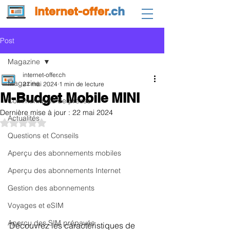
internet-offer
.ch
Post
Magazine
internet-offer.ch
Magazine
21 mai 2024
1 min de lecture
M-Budget Mobile MINI
Communiqués de presse
Dernière mise à jour :
22 mai 2024
Actualités
Noté NaN étoiles sur 5.
Questions et Conseils
Aperçu des abonnements mobiles
Aperçu des abonnements Internet
Gestion des abonnements
Voyages et eSIM
Aperçu des SIM prépayée
Découvrez les caractéristiques de 