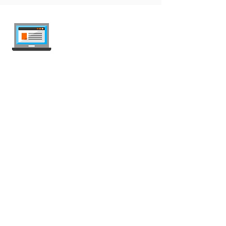
internet-offer.ch
Comparez les abonnements mobile et
internet en Suisse — indépendant, mis à
jour chaque semaine, sans publicité.
Mobile
Abonnement Mobile
Offres illimitées
Carte SIM Prépayée
Abonnement Data
Abonnement avec Roaming