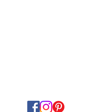
rnet & TV
Opérateurs
Guides & Outil
ement Internet
Swisscom
Guides des Abon
net + TV
Sunrise
Test de Vitesse
nement TV
Salt
Couverture Résea
ming
Wingo
Disponibilité Intern
hone fixe
Yallo
Offer-Check
Internet-offer Mag