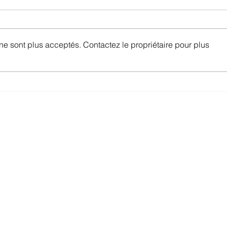
Clo
Cyber Sécurité
e sont plus acceptés. Contactez le propriétaire pour plus
offer.ch
 abonnements mobile et internet en Suisse —
mis à jour chaque semaine, sans publicité.