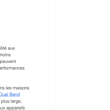
lité aux 
moins 
 peuvent 
performances 
ans les maisons 
 Dual Band
plus large, 
aux appareils 