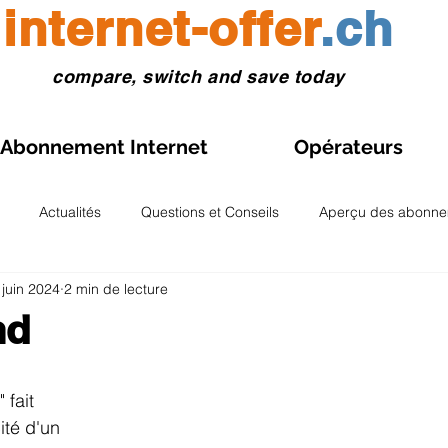
internet-offer
.ch
compare, switch and save today
Abonnement Internet
Opérateurs
Actualités
Questions et Conseils
Aperçu des abonne
 juin 2024
2 min de lecture
Gestion des abonnements
Voyages et eSIM
Aperçu 
nd
r 5.
atoires et analyses
Aperçu Fibre optique Suisse
Abonneme
fait 
ité d'un 