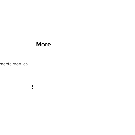
More
ments mobiles
des SIM prépayée
nts mobiles en promotion