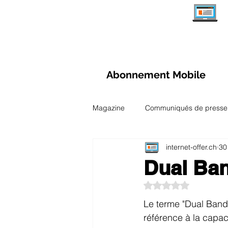
Abonnement Mobile
Magazine
Communiqués de presse
internet-offer.ch
30
Aperçu des abonnements Internet
Dual Ba
Noté NaN étoiles su
Comparaisons et Tests
Observ
Le terme "Dual Band" 
référence à la capac