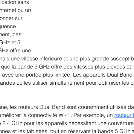
n
Cartes de la Suisse
TV et Streaming
cation sans 
 Internet ou un 
onner sur 
quence 
ment, ces 
GHz et 5 
Hz offre une 
ais une vitesse inférieure et une plus grande susceptibi
s que la bande 5 GHz offre des vitesses plus élevées et 
s avec une portée plus limitée. Les appareils Dual Band
andes ou les utiliser simultanément pour optimiser les 
nne, les routeurs Dual Band sont couramment utilisés d
améliorer la connectivité Wi-Fi. Par exemple, un 
routeur
de 2,4 GHz pour les appareils nécessitant une couverture 
ones et les tablettes, tout en réservant la bande 5 GHz 