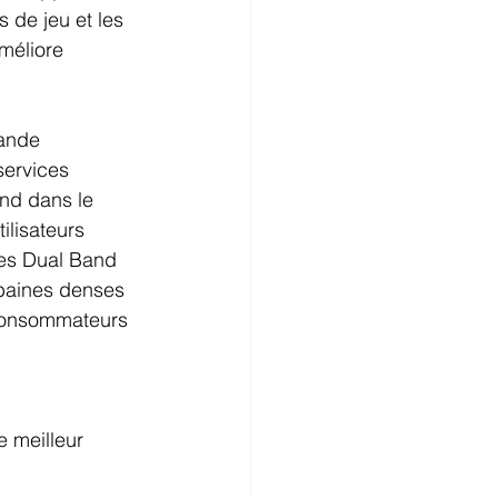
 de jeu et les 
méliore 
mande 
services 
and dans le 
ilisateurs 
ies Dual Band 
baines denses 
 consommateurs 
 meilleur 