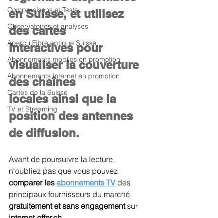
Comparaisons et Tests
en Suisse
, et utilisez 
Observatoires et analyses
des 
cartes 
Aperçu Fibre optique Suisse
interactives
 pour 
Abonnements mobiles en promotion
visualiser la 
couverture 
Abonnements Internet en promotion
des chaînes 
Cartes de la Suisse
locales
 ainsi que la 
TV et Streaming
position des antennes 
de diffusion
.
Avant de poursuivre la lecture, 
n'oubliez pas que vous pouvez 
comparer les 
abonnements TV
des 
principaux fournisseurs du marché 
gratuitement et sans engagement
 sur 
internet-offer.ch
.